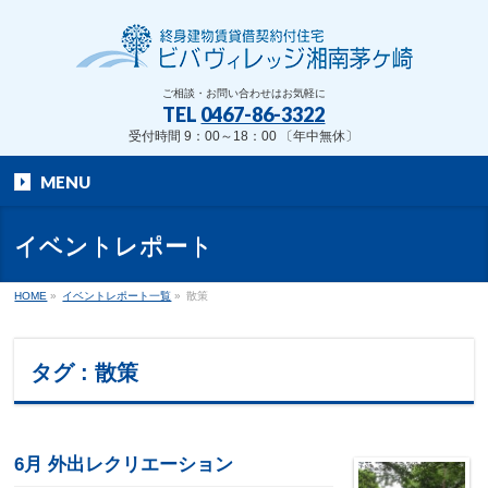
ご相談・お問い合わせはお気軽に
TEL
0467-86-3322
受付時間 9：00～18：00 〔年中無休〕
MENU
イベントレポート
HOME
»
イベントレポート一覧
»
散策
タグ : 散策
6月 外出レクリエーション